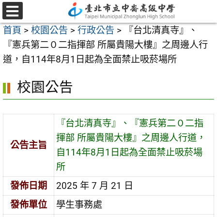
跳
至
選
首頁
>
校園公告
>
行政公告
>
『台北清真寺』、
單
主
『憲兵第二０二指揮部 所屬貴陽大樓』之周邊人行
要
道，自114年8月1日起為全面禁止吸菸場所
內
容
校園公告
區
『台北清真寺』、『憲兵第二０二指
揮部 所屬貴陽大樓』之周邊人行道，
公告主旨
自114年8月1日起為全面禁止吸菸場
所
發佈日期
2025 年 7 月 21 日
發佈單位
學生事務處