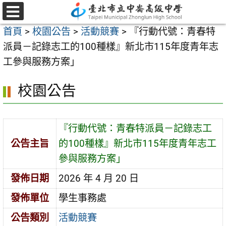
跳
至
選
首頁
>
校園公告
>
活動競賽
>
『行動代號：青春特
單
主
派員－記錄志工的100種樣』新北市115年度青年志
要
工參與服務方案」
內
容
校園公告
區
『行動代號：青春特派員－記錄志工
公告主旨
的100種樣』新北市115年度青年志工
參與服務方案」
發佈日期
2026 年 4 月 20 日
發佈單位
學生事務處
公告類別
活動競賽