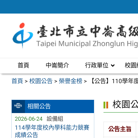
跳
至
主
要
內
容
區
首頁
中崙簡介
行政單位
校園
首頁
>
校園公告
>
榮譽金榜
>
【公告】110學
校園
相關公告
2026-06-24
設備組
114學年度校內學科能力競賽
公告主旨
成績公告