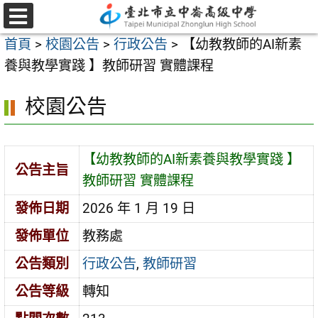
跳
至
選
首頁
>
校園公告
>
行政公告
>
【幼教教師的AI新素
單
主
養與教學實踐 】教師研習 實體課程
要
內
校園公告
容
區
【幼教教師的AI新素養與教學實踐 】
公告主旨
教師研習 實體課程
發佈日期
2026 年 1 月 19 日
發佈單位
教務處
公告類別
行政公告
,
教師研習
公告等級
轉知