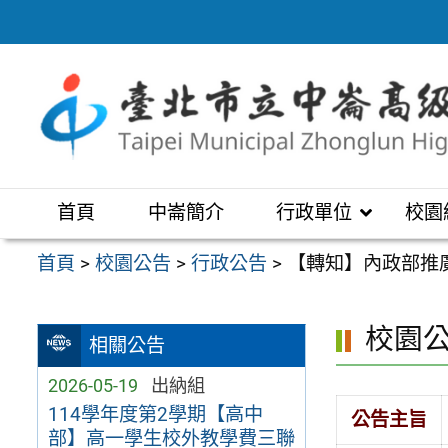
跳
至
主
要
內
容
區
首頁
中崙簡介
行政單位
校園
首頁
>
校園公告
>
行政公告
>
【轉知】內政部推
校園
相關公告
2026-05-19
出納組
114學年度第2學期【高中
公告主旨
部】高一學生校外教學費三聯