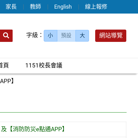
家長
教師
English
線上報修
送出
字級：
網站導覽
小
預設
大
搜
尋：
首頁
1151校長會議
APP】
及【消防防災e點通APP】