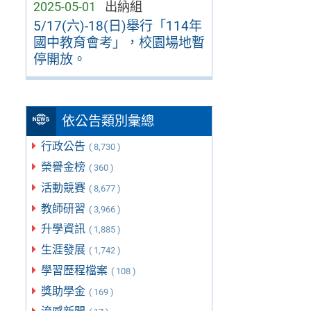
2025-05-01
出納組
5/17(六)-18(日)舉行「114年
國中教育會考」，校園場地暫
停開放。
依公告類別彙總
行政公告
( 8,730 )
榮譽金榜
( 360 )
活動競賽
( 8,677 )
教師研習
( 3,966 )
升學資訊
( 1,885 )
生涯發展
( 1,742 )
學習歷程檔案
( 108 )
獎助學金
( 169 )