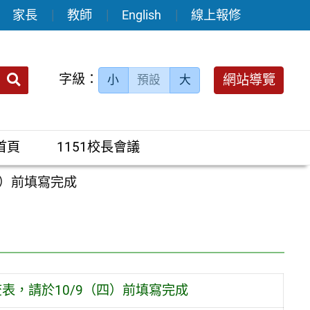
家長
教師
English
線上報修
送出
字級：
網站導覽
小
預設
大
搜
尋：
首頁
1151校長會議
四）前填寫完成
表，請於10/9（四）前填寫完成