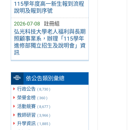
115學年度高一新生報到流程
說明及報到序號
2026-07-08
註冊組
弘光科技大學老人福利與長期
照顧事業系，辦理「115學年
進修部獨立招生及說明會」資
訊
依公告類別彙總
行政公告
( 8,730 )
榮譽金榜
( 360 )
活動競賽
( 8,677 )
教師研習
( 3,966 )
升學資訊
( 1,885 )