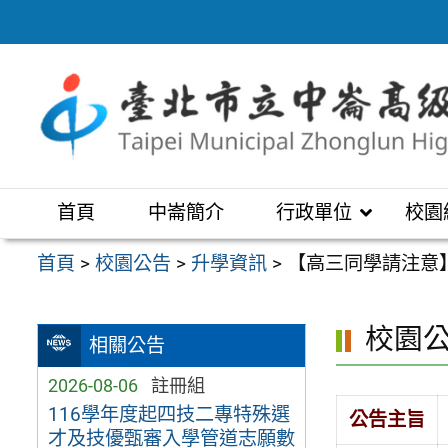
跳
至
主
要
內
容
區
首頁
中崙簡介
行政單位
校園
首頁
>
校園公告
>
升學資訊
>
【高三同學請注意】
校園
相關公告
2026-08-06
註冊組
116學年度起四技二專特殊選
公告主旨
才及技優甄審入學管道志願數