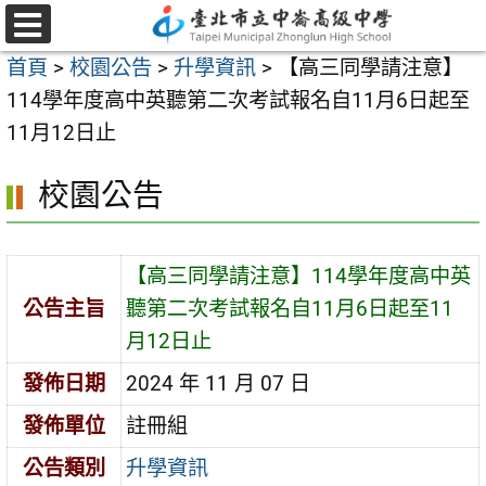
跳
至
選
首頁
>
校園公告
>
升學資訊
>
【高三同學請注意】
單
主
114學年度高中英聽第二次考試報名自11月6日起至
要
11月12日止
內
容
校園公告
區
【高三同學請注意】114學年度高中英
公告主旨
聽第二次考試報名自11月6日起至11
月12日止
發佈日期
2024 年 11 月 07 日
發佈單位
註冊組
公告類別
升學資訊