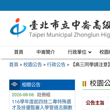
跳
至
主
要
內
容
區
首頁
中崙簡介
行政單位
校園
首頁
>
校園公告
>
行政公告
>
【高三同學請注意
校園
相關公告
2026-08-06
註冊組
116學年度起四技二專特殊選
公告主旨
才及技優甄審入學管道志願數