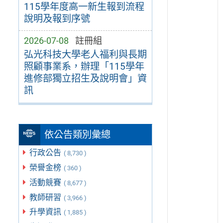
115學年度高一新生報到流程
說明及報到序號
2026-07-08
註冊組
弘光科技大學老人福利與長期
照顧事業系，辦理「115學年
進修部獨立招生及說明會」資
訊
依公告類別彙總
行政公告
( 8,730 )
榮譽金榜
( 360 )
活動競賽
( 8,677 )
教師研習
( 3,966 )
升學資訊
( 1,885 )