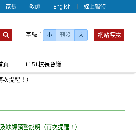
家長
教師
English
線上報修
送出
字級：
網站導覽
小
預設
大
搜
尋：
首頁
1151校長會議
再次提醒！）
核及缺課預警說明（再次提醒！）