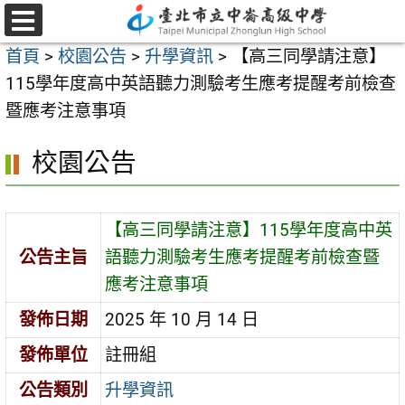
跳
至
選
首頁
>
校園公告
>
升學資訊
>
【高三同學請注意】
單
主
115學年度高中英語聽力測驗考生應考提醒考前檢查
要
暨應考注意事項
內
容
校園公告
區
【高三同學請注意】115學年度高中英
公告主旨
語聽力測驗考生應考提醒考前檢查暨
應考注意事項
發佈日期
2025 年 10 月 14 日
發佈單位
註冊組
公告類別
升學資訊