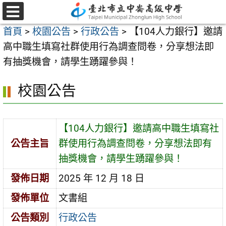
跳
至
選
首頁
>
校園公告
>
行政公告
>
【104人力銀行】邀請
單
主
高中職生填寫社群使用行為調查問卷，分享想法即
要
有抽獎機會，請學生踴躍參與！
內
容
校園公告
區
【104人力銀行】邀請高中職生填寫社
公告主旨
群使用行為調查問卷，分享想法即有
抽獎機會，請學生踴躍參與！
發佈日期
2025 年 12 月 18 日
發佈單位
文書組
公告類別
行政公告