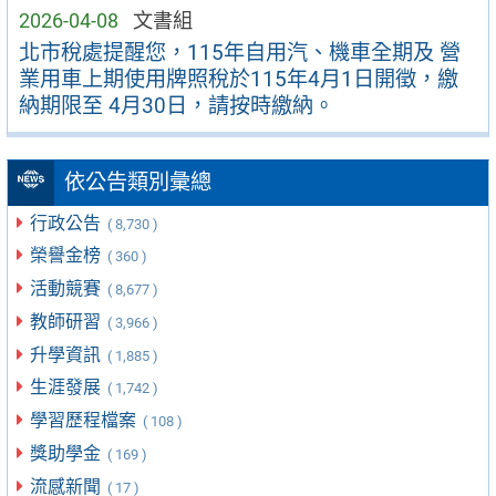
2026-04-08
文書組
北市稅處提醒您，115年自用汽、機車全期及 營
業用車上期使用牌照稅於115年4月1日開徵，繳
納期限至 4月30日，請按時繳納。
依公告類別彙總
行政公告
( 8,730 )
榮譽金榜
( 360 )
活動競賽
( 8,677 )
教師研習
( 3,966 )
升學資訊
( 1,885 )
生涯發展
( 1,742 )
學習歷程檔案
( 108 )
獎助學金
( 169 )
流感新聞
( 17 )