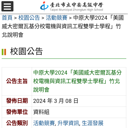
跳
至
選
首頁
>
校園公告
>
活動競賽
>
中原大學2024「美國
單
主
威大密爾瓦基分校電機與資訊工程雙學士學程」竹
要
北說明會
內
容
校園公告
區
中原大學2024「美國威大密爾瓦基分
公告主旨
校電機與資訊工程雙學士學程」竹北
說明會
發佈日期
2024 年 3 月 08 日
發佈單位
資料組
公告類別
活動競賽
,
升學資訊
,
生涯發展