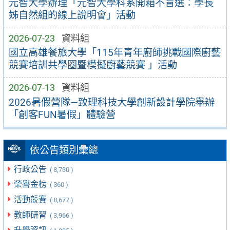
元智大學辦理「元智大學科系開箱不盲選：學長
姊自然組的線上說明會」活動
2026-07-23
資料組
國立高雄餐旅大學「115年青年廚師挑戰國際廚藝
競賽培訓共學圈暨模擬廚藝競賽 」活動
2026-07-13
資料組
2026暑假營隊—致理科技大學創新設計學院舉辦
「創客FUN暑假」體驗營
依公告類別彙總
行政公告
( 8,730 )
榮譽金榜
( 360 )
活動競賽
( 8,677 )
教師研習
( 3,966 )