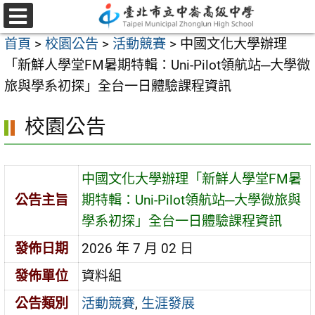
跳
至
選
首頁
>
校園公告
>
活動競賽
>
中國文化大學辦理
單
主
「新鮮人學堂FM暑期特輯：Uni-Pilot領航站─大學微
要
旅與學系初探」全台一日體驗課程資訊
內
容
校園公告
區
中國文化大學辦理「新鮮人學堂FM暑
公告主旨
期特輯：Uni-Pilot領航站─大學微旅與
學系初探」全台一日體驗課程資訊
發佈日期
2026 年 7 月 02 日
發佈單位
資料組
公告類別
活動競賽
,
生涯發展