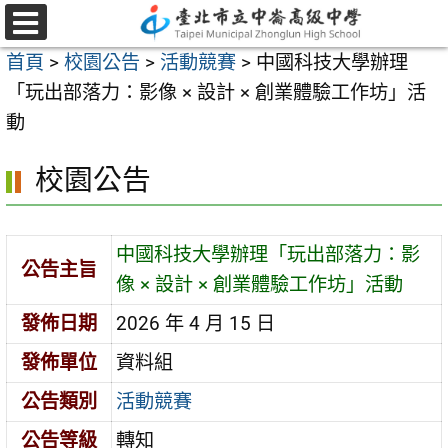
跳
至
選
首頁
>
校園公告
>
活動競賽
>
中國科技大學辦理
單
主
「玩出部落力：影像 × 設計 × 創業體驗工作坊」活
要
動
內
容
校園公告
區
中國科技大學辦理「玩出部落力：影
公告主旨
像 × 設計 × 創業體驗工作坊」活動
發佈日期
2026 年 4 月 15 日
發佈單位
資料組
公告類別
活動競賽
公告等級
轉知