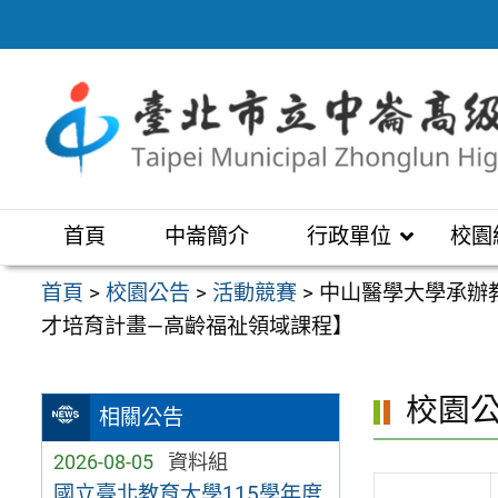
跳
至
主
要
內
容
區
首頁
中崙簡介
行政單位
校園
首頁
>
校園公告
>
活動競賽
>
中山醫學大學承辦
才培育計畫—高齡福祉領域課程】
校園
相關公告
2026-08-05
資料組
國立臺北教育大學115學年度