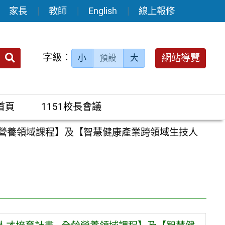
家長
教師
English
線上報修
送出
字級：
網站導覽
小
預設
大
搜
尋：
首頁
1151校長會議
營養領域課程】及【智慧健康產業跨領域生技人