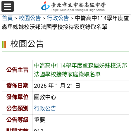
跳
至
選
首頁
>
校園公告
>
行政公告
>
中崙高中114學年度盧
單
主
森堡姊妹校沃邦法國學校接待家庭錄取名單
要
內
校園公告
容
區
中崙高中114學年度盧森堡姊妹校沃邦
公告主旨
法國學校接待家庭錄取名單
發佈日期
2026 年 1 月 21 日
發佈單位
國教中心
公告類別
行政公告
公告等級
重要