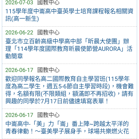
2026-07-03
國教中心
115學年度中崙高中臺英學士培育課程報名相關資
訊(高一新生)
2026-06-22
國教中心
臺北市立百齡高級中學高中部「昕晨大使團」辦
理「114學年度國際教育昕晨使節營AURORA」活
動簡章
2026-06-17
國教中心
歡迎同學報名高二國際教育自主學習班(115學年
度為高二學生，週五5-6節自主學習時段)，機會難
得，名額有限(不限類組，額滿即不再招收)，請有
興趣的同學於7月17日前儘速填寫表單！
2026-06-17
國教中心
中崙高中-「美」力「崙」番上陣~跨越太平洋的
青春律動！～臺美學子展身手，球場共樂燃火花