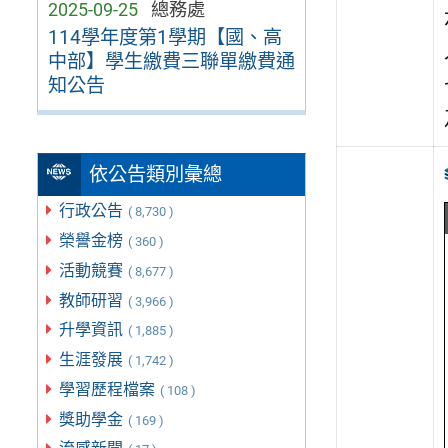
2025-09-25
總務處
114學年度第1學期【國、高
中部】學生繳費三聯單繳費通
知公告
依公告類別彙總
行政公告
( 8,730 )
榮譽金榜
( 360 )
活動競賽
( 8,677 )
教師研習
( 3,966 )
升學資訊
( 1,885 )
生涯發展
( 1,742 )
學習歷程檔案
( 108 )
獎助學金
( 169 )