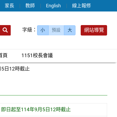
家長
教師
English
線上報修
送出
字級：
網站導覽
小
預設
大
搜
尋：
首頁
1151校長會議
5日12時截止
即日起至114年9月5日12時截止