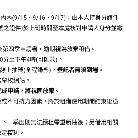
9/15、9/16、9/17)，由本人持身分證件
號之證件)於上班時間至本處核對申請人身分並繳
7)繳交第四季申請書，逾期視為放棄租借。
分至下午4時(可匯款)。
統線上抽籤(全程錄影)，
登記者無須到場
。
公告學校網站。
校完成申請，將視同放棄
。
災或不可抗力因素，將於租借使用期間結束後退
，下一季度則無法續租需重新抽籤；另借用相關
決定權利。