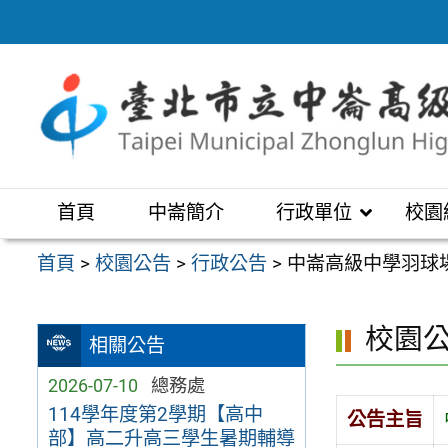
跳
至
主
要
內
容
區
首頁
中崙簡介
行政單位
校園
首頁
>
校園公告
>
行政公告
>
中崙高級中學羽球場
校園
相關公告
2026-07-10
總務處
114學年度第2學期【高中
公告主旨
部】高二升高三學生暑期輔導