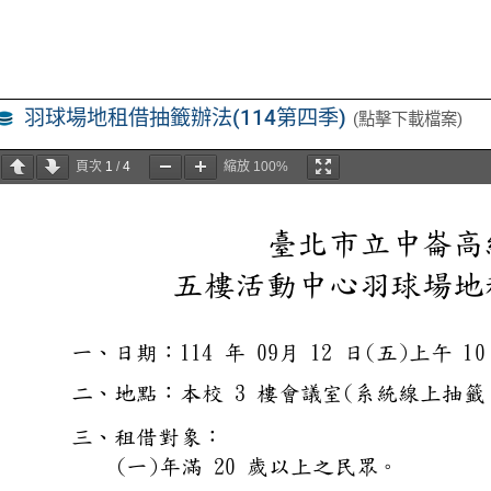
羽球場地租借抽籤辦法(114第四季)
(點擊下載檔案)
頁次
1
/
4
縮放
100%