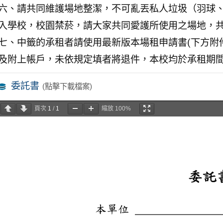
六、請共同維護場地整潔，不可亂丟私人垃圾（羽球
入學校，校園禁菸，請大家共同愛護所使用之場地，
七、中籤的承租者請使用最新版本場租申請書(下方附
及附上帳戶，未依規定填者將退件，本校均於承租期間
委託書
(點擊下載檔案)
頁次
1
/
1
縮放
100%