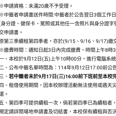
※申請資格：未滿20歲不予受理。
※中籤者申請書送件時間:中籤者於公告翌日3個工作日內內(
(身分證、健保卡、駕照或其他任一含照片與身分證字
交申請書。
原第三季續租第四季者，亦於(9/15、9/16、9/1
※繳費時間：通知日起3日內完成繳費，時間上午8時30
一、本校於9月12日(五)上午10時00分，進行電腦系
二、公布中籤名單時間為：114年9月12日17:00前
三、
若中籤者未於9月17日(三)16:00前下班前至本
四、租借使用期間，因本校辦理活動無法使用或遇天
還。
五、第四季可提供續租一次，倘若第四季已為續租者
規定請詳閱場地申請書及切結書，本校保有續租與否