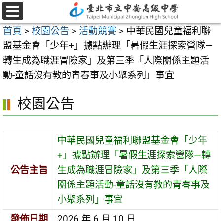
跳
至
選
首頁
>
校園公告
>
活動競賽
>
中華民國兒童福利聯
單
主
盟基金會「少年+」據點辦理「暑假生涯探索營隊—
要
轉生成為職涯冒險家」及第三季「人際關係主題活
內
動-童話沒有教的青春事及小聚系列」事宜
容
區
校園公告
中華民國兒童福利聯盟基金會「少年
+」據點辦理「暑假生涯探索營隊—轉
公告主旨
生成為職涯冒險家」及第三季「人際
關係主題活動-童話沒有教的青春事及
小聚系列」事宜
發佈日期
2026 年 6 月 10 日