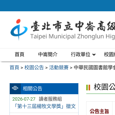
跳
至
主
要
內
容
區
首頁
中崙簡介
行政單位
校園
首頁
>
校園公告
>
活動競賽
>
中華民國圖書館學
校園
相關公告
2026-07-27
讀者服務組
「第十三屆楊牧文學獎」徵文
公告主旨