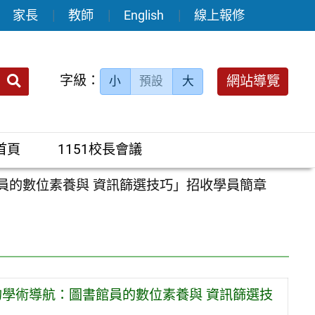
家長
教師
English
線上報修
送出
字級：
網站導覽
小
預設
大
搜
尋：
首頁
1151校長會議
員的數位素養與 資訊篩選技巧」招收學員簡章
的學術導航：圖書館員的數位素養與 資訊篩選技