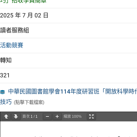
巧」招收學員簡章
2025 年 7 月 02 日
讀者服務組
活動競賽
轉知
321
中華民國圖書館學會114年度研習班「開放科學
技巧
(點擊下載檔案)
頁次
1
/
1
縮放
100%