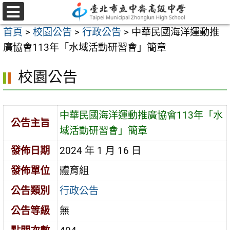
跳
至
選
首頁
>
校園公告
>
行政公告
>
中華民國海洋運動推
單
主
廣協會113年「水域活動研習會」簡章
要
內
校園公告
容
區
中華民國海洋運動推廣協會113年「水
公告主旨
域活動研習會」簡章
發佈日期
2024 年 1 月 16 日
發佈單位
體育組
公告類別
行政公告
公告等級
無