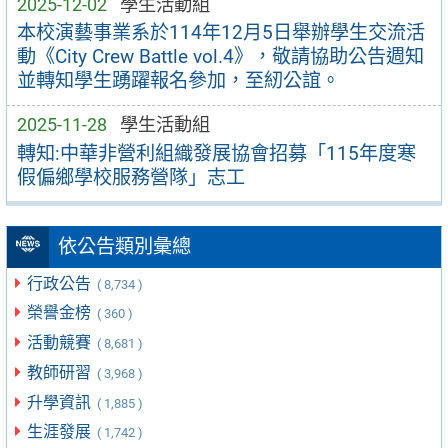
2025-12-02
學生活動組
本校演藝事業系於114年12月5日舉辦學生交流活
動《City Crew Battle vol.4》，敬請協助公告週知
並轉知學生踴躍報名參加，至紉公誼。
2025-11-28
學生活動組
轉知:中華非營利組織發展協會招募「115年度寒
假偏鄉學校服務營隊」志工
依公告類別彙總
行政公告
( 8,734 )
榮譽金榜
( 360 )
活動競賽
( 8,681 )
教師研習
( 3,968 )
升學資訊
( 1,885 )
生涯發展
( 1,742 )