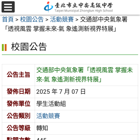
跳
至
選
首頁
>
校園公告
>
活動競賽
>
交通部中央氣象署
單
主
「透視風雲 掌握未來-氣 象遙測新視界特展」
要
內
校園公告
容
區
交通部中央氣象署「透視風雲 掌握未
公告主旨
來-氣 象遙測新視界特展」
發佈日期
2025 年 7 月 07 日
發佈單位
學生活動組
公告類別
活動競賽
公告等級
轉知