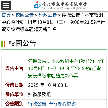
跳
至
選
首頁
>
校園公告
>
行政公告
>
停機公告：本市教網
單
主
中心預計於114年10月8日（三）19:00至23:59進行
要
資安設備版本韌體更新作業
內
容
校園公告
區
停機公告：本市教網中心預計於114年
公告主旨
10月8日（三）19:00至23:59進行資
安設備版本韌體更新作業
發佈日期
2025 年 10 月 08 日
發佈單位
技術服務組
公告類別
行政公告
,
學習歷程檔案