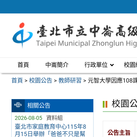
跳
至
主
要
內
容
區
首頁
中崙簡介
行政單位
校園
首頁
>
校園公告
>
教師研習
>
元智大學因應10
校園
相關公告
2026-08-05
資料組
臺北市家庭教育中心115年8
公告主旨
月15日舉辦「爸爸不只是幫