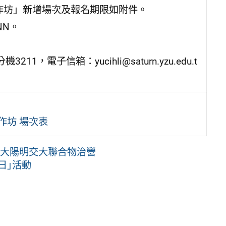
作坊」新增場次及報名期限如附件。
rNN。
，電子信箱：yucihli@saturn.yzu.edu.t
作坊 場次表
6臺大陽明交大聯合物治營
放日｣活動