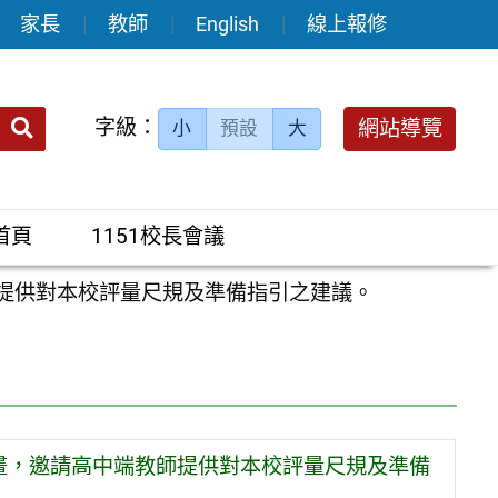
家長
教師
English
線上報修
送出
字級：
網站導覽
小
預設
大
搜
尋：
首頁
1151校長會議
師提供對本校評量尺規及準備指引之建議。
畫，邀請高中端教師提供對本校評量尺規及準備