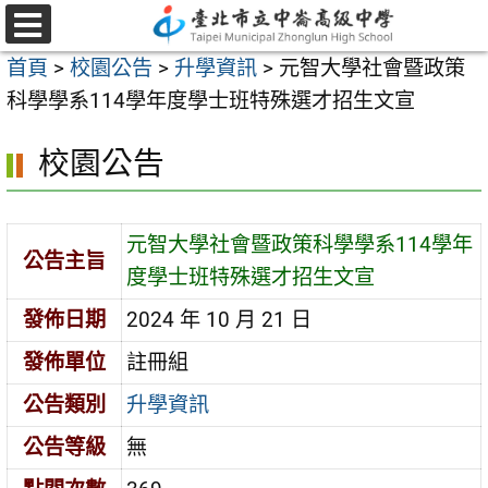
跳
至
選
首頁
>
校園公告
>
升學資訊
>
元智大學社會暨政策
單
主
科學學系114學年度學士班特殊選才招生文宣
要
內
校園公告
容
區
元智大學社會暨政策科學學系114學年
公告主旨
度學士班特殊選才招生文宣
發佈日期
2024 年 10 月 21 日
發佈單位
註冊組
公告類別
升學資訊
公告等級
無