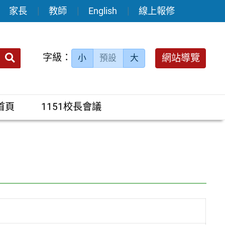
家長
教師
English
線上報修
送出
字級：
網站導覽
小
預設
大
搜
尋：
首頁
1151校長會議