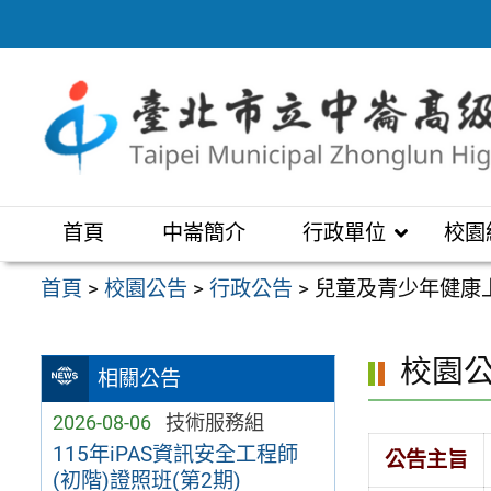
跳
至
主
要
內
容
區
首頁
中崙簡介
行政單位
校園
首頁
>
校園公告
>
行政公告
>
兒童及青少年健康
校園
相關公告
2026-08-06
技術服務組
115年iPAS資訊安全工程師
公告主旨
(初階)證照班(第2期)