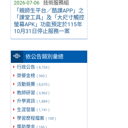
2026-07-06
技術服務組
「親師生平台／酷課APP」之
「課堂工具」及「大尺寸觸控
螢幕APK」功能預定於115年
10月31日停止服務一案
依公告類別彙總
行政公告
( 8,724 )
榮譽金榜
( 360 )
活動競賽
( 8,670 )
教師研習
( 3,962 )
升學資訊
( 1,884 )
生涯發展
( 1,741 )
學習歷程檔案
( 108 )
獎助學金
( 166 )