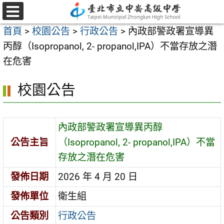
跳
至
選
首頁
>
校園公告
>
行政公告
>
內政部警政署宣導異
單
主
丙醇（Isopropanol, 2- propanol,IPA）不當存放之潛
要
在危害
內
容
校園公告
區
內政部警政署宣導異丙醇
公告主旨
（Isopropanol, 2- propanol,IPA）不當
存放之潛在危害
發佈日期
2026 年 4 月 20 日
發佈單位
衛生組
公告類別
行政公告