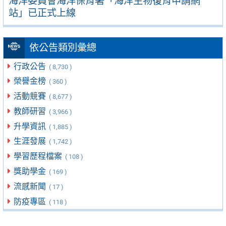
海洋委員會海洋保育署「海洋生物復育申請網
站」已正式上線
依公告類別彙總
行政公告
( 8,730 )
榮譽金榜
( 360 )
活動競賽
( 8,677 )
教師研習
( 3,966 )
升學資訊
( 1,885 )
生涯發展
( 1,742 )
學習歷程檔案
( 108 )
獎助學金
( 169 )
流感新聞
( 17 )
防疫專區
( 118 )