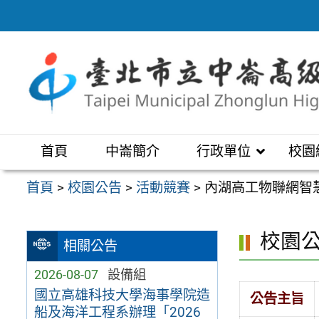
跳
至
主
要
內
容
區
首頁
中崙簡介
行政單位
校園
首頁
>
校園公告
>
活動競賽
>
內湖高工物聯網智
校園
相關公告
2026-08-07
設備組
國立高雄科技大學海事學院造
公告主旨
船及海洋工程系辦理「2026