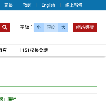
家長
教師
English
線上報修
送出
字級：
網站導覽
小
預設
大
搜
尋：
首頁
1151校長會議
探」課程