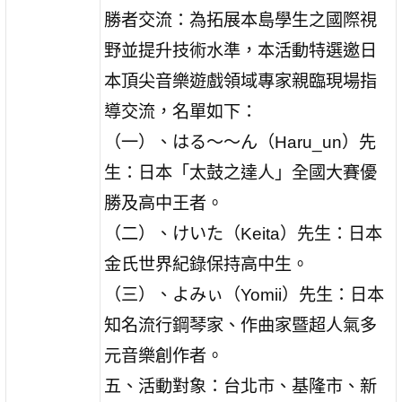
勝者交流：為拓展本島學生之國際視
野並提升技術水準，本活動特選邀日
本頂尖音樂遊戲領域專家親臨現場指
導交流，名單如下：
（一）、はる〜〜ん（Haru_un）先
生：日本「太鼓之達人」全國大賽優
勝及高中王者。
（二）、けいた（Keita）先生：日本
金氏世界紀錄保持高中生。
（三）、よみぃ（Yomii）先生：日本
知名流行鋼琴家、作曲家暨超人氣多
元音樂創作者。
五、活動對象：台北市、基隆市、新