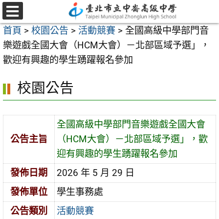
跳
至
選
首頁
>
校園公告
>
活動競賽
>
全國高級中學部門音
單
主
樂遊戲全國大會（HCM大會）－北部區域予選」，
要
歡迎有興趣的學生踴躍報名參加
內
容
校園公告
區
全國高級中學部門音樂遊戲全國大會
公告主旨
（HCM大會）－北部區域予選」，歡
迎有興趣的學生踴躍報名參加
發佈日期
2026 年 5 月 29 日
發佈單位
學生事務處
公告類別
活動競賽