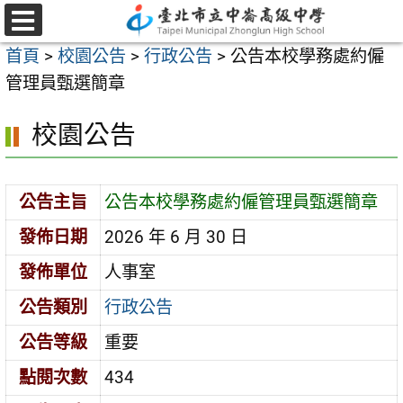
跳
至
選
首頁
>
校園公告
>
行政公告
>
公告本校學務處約僱
單
主
管理員甄選簡章
要
內
校園公告
容
區
公告主旨
公告本校學務處約僱管理員甄選簡章
發佈日期
2026 年 6 月 30 日
發佈單位
人事室
公告類別
行政公告
公告等級
重要
點閱次數
434