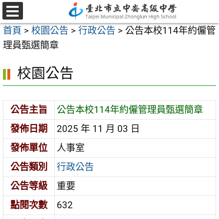
跳
至
選
首頁
>
校園公告
>
行政公告
>
公告本校114年約僱管
單
主
理員甄選簡章
要
內
校園公告
容
區
公告主旨
公告本校114年約僱管理員甄選簡章
發佈日期
2025 年 11 月 03 日
發佈單位
人事室
公告類別
行政公告
公告等級
重要
點閱次數
632