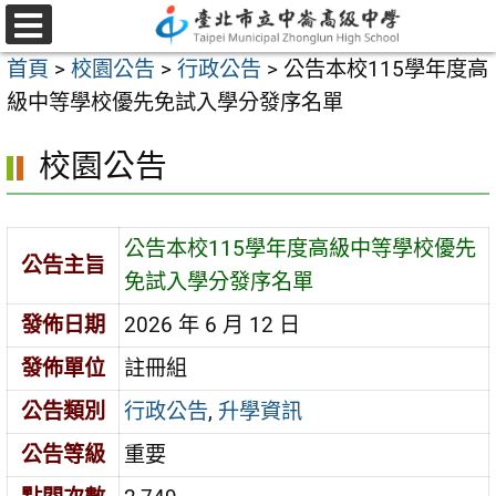
跳
至
選
首頁
>
校園公告
>
行政公告
>
公告本校115學年度高
單
主
級中等學校優先免試入學分發序名單
要
內
校園公告
容
區
公告本校115學年度高級中等學校優先
公告主旨
免試入學分發序名單
發佈日期
2026 年 6 月 12 日
發佈單位
註冊組
公告類別
行政公告
,
升學資訊
公告等級
重要