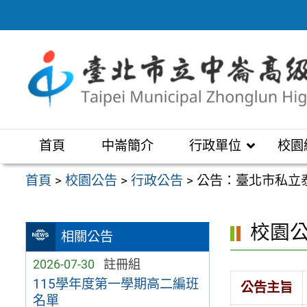
跳
至
主
要
內
容
區
首頁
中崙簡介
行政單位
校園
首頁
>
校園公告
>
行政公告
>
公告：臺北市私立
校園
相關公告
2026-07-30
註冊組
115學年度第一學期高二編班
公告主旨
名單