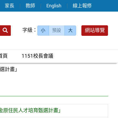
家長
教師
English
線上報修
送出
字級：
網站導覽
小
預設
大
搜
尋：
首頁
1151校長會議
選計畫」
金原住民人才培育甄選計畫」