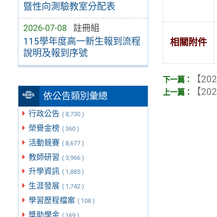
暨性向測驗教室分配表
2026-07-08
註冊組
115學年度高一新生報到流程
相關附件
說明及報到序號
【202
【202
依公告類別彙總
行政公告
( 8,730 )
榮譽金榜
( 360 )
活動競賽
( 8,677 )
教師研習
( 3,966 )
升學資訊
( 1,885 )
生涯發展
( 1,742 )
學習歷程檔案
( 108 )
獎助學金
( 169 )