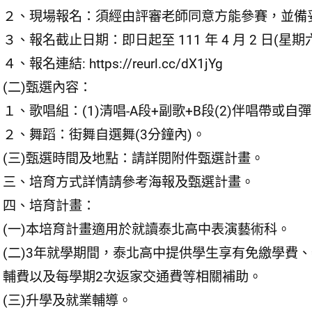
２、現場報名：須經由評審老師同意方能參賽，並備
３、報名截止日期：即日起至 111 年 4 月 2 日(星期六)
４、報名連結: https://reurl.cc/dX1jYg
(二)甄選內容：
１、歌唱組：(1)清唱-A段+副歌+B段(2)伴唱帶或自
２、舞蹈：街舞自選舞(3分鐘內)。
(三)甄選時間及地點：請詳閱附件甄選計畫。
三、培育方式詳情請參考海報及甄選計畫。
四、培育計畫：
(一)本培育計畫適用於就讀泰北高中表演藝術科。
(二)3年就學期間，泰北高中提供學生享有免繳學費
輔費以及每學期2次返家交通費等相關補助。
(三)升學及就業輔導。