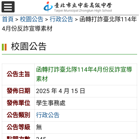
跳
至
選
首頁
>
校園公告
>
行政公告
>
函轉打詐臺北隊114年
單
主
4月份反詐宣導素材
要
內
校園公告
容
區
函轉打詐臺北隊114年4月份反詐宣導
公告主旨
素材
發佈日期
2025 年 4 月 15 日
發佈單位
學生事務處
公告類別
行政公告
公告等級
無