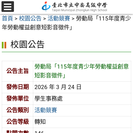
跳
至
選
首頁
>
校園公告
>
活動競賽
>
勞動局「115年度青少
單
主
年勞動權益創意短影音徵件」
要
內
校園公告
容
區
勞動局「115年度青少年勞動權益創意
公告主旨
短影音徵件」
發佈日期
2026 年 3 月 24 日
發佈單位
學生事務處
公告類別
活動競賽
公告等級
轉知