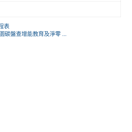
程表
碳盤查增能教育及淨零 ...