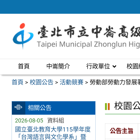
跳
至
主
要
內
容
區
首頁
中崙簡介
行政單位
校園
首頁
>
校園公告
>
活動競賽
>
勞動部勞動力發展
校園
相關公告
2026-08-05
資料組
國立臺北教育大學115學年度
公告主旨
「台灣語言與文化學系」暨