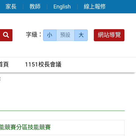
家長
教師
English
線上報修
送出
字級：
網站導覽
小
預設
大
搜
尋：
首頁
1151校長會議
賽
技能競賽分區技能競賽