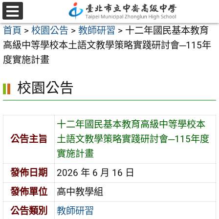
跳
至
選
首頁
>
校園公告
>
教師研習
>
十二年國民基本教育
單
主
高級中等學校本土語文教學策略實踐研討會─115年
要
度實施計畫
內
容
校園公告
區
十二年國民基本教育高級中等學校本
公告主旨
土語文教學策略實踐研討會─115年度
實施計畫
發佈日期
2026 年 6 月 16 日
發佈單位
高中教學組
公告類別
教師研習