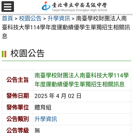
跳
至
選
首頁
>
校園公告
>
升學資訊
>
南臺學校財團法人南
單
主
臺科技大學114學年度運動績優學生單獨招生相關訊
要
息
內
容
校園公告
區
南臺學校財團法人南臺科技大學114學
公告主旨
年度運動績優學生單獨招生相關訊息
發佈日期
2025 年 4 月 02 日
發佈單位
體育組
公告類別
升學資訊
公告等級
無