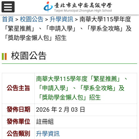
跳
至
選
首頁
>
校園公告
>
升學資訊
>
南華大學115學年度
單
主
「繁星推薦」、「申請入學」、「學系全攻略」及
要
「獎助學金懶人包」招生
內
容
校園公告
區
南華大學115學年度「繁星推薦」、
公告主旨
「申請入學」、「學系全攻略」及
「獎助學金懶人包」招生
發佈日期
2026 年 2 月 03 日
發佈單位
註冊組
公告類別
升學資訊