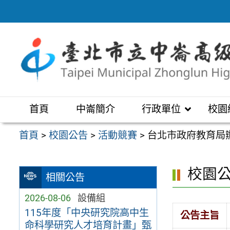
跳
至
主
要
內
容
區
首頁
中崙簡介
行政單位
校園
首頁
>
校園公告
>
活動競賽
>
台北市政府教育局辦
校園
相關公告
2026-08-06
設備組
115年度「中央研究院高中生
公告主旨
命科學研究人才培育計畫」甄