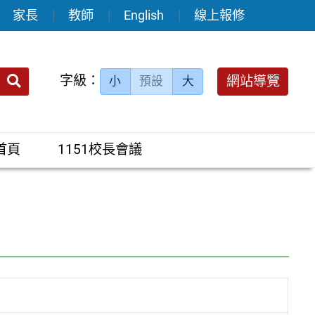
家長
教師
English
線上報修
送出
字級：
網站導覽
小
預設
大
搜
尋：
首頁
1151校長會議