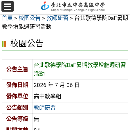
跳
至
選
首頁
>
校園公告
>
教師研習
>
台北歌德學院DaF暑期
單
主
教學增能週研習活動
要
內
校園公告
容
區
台北歌德學院DaF暑期教學增能週研習
公告主旨
活動
發佈日期
2026 年 7 月 06 日
發佈單位
高中教學組
公告類別
教師研習
公告等級
無