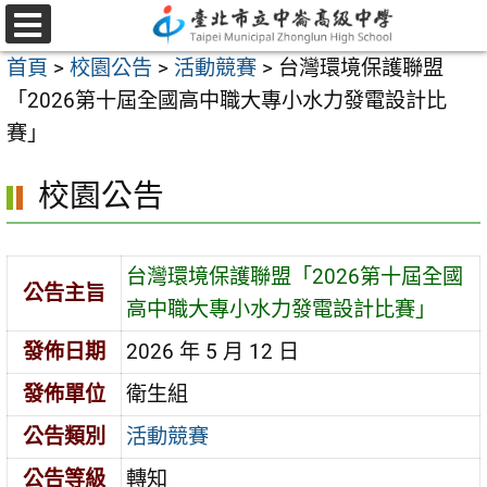
跳
至
選
首頁
>
校園公告
>
活動競賽
>
台灣環境保護聯盟
單
主
「2026第十屆全國高中職大專小水力發電設計比
要
賽」
內
容
校園公告
區
台灣環境保護聯盟「2026第十屆全國
公告主旨
高中職大專小水力發電設計比賽」
發佈日期
2026 年 5 月 12 日
發佈單位
衛生組
公告類別
活動競賽
公告等級
轉知