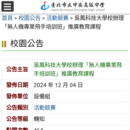
跳
至
選
首頁
>
校園公告
>
活動競賽
>
吳鳳科技大學校辦理
單
主
「無人機專業飛手培訓班」推廣教育課程
要
內
校園公告
容
區
吳鳳科技大學校辦理「無人機專業飛
公告主旨
手培訓班」推廣教育課程
發佈日期
2024 年 12 月 04 日
發佈單位
設備組
公告類別
活動競賽
公告等級
轉知