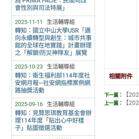
為 PRIMA FACIE：民間司改
會性別與司法特展」
2025-11-11
生活輔導組
轉知：國立中山大學USR「邁
向永續轉型與創生：城市共事
館的全球在地實踐」計畫辦理
之「解鎖!防災神隊友」展覽
2025-10-23
生活輔導組
轉知：衛生福利部114年度社
相關附件
安網月報—社安網指標案例網
路抽獎活動
【202
【202
2025-09-16
生活輔導組
轉知：見賢思琪教育基金會辦
理114年度「貼出心中好樣
子」貼圖徵選活動