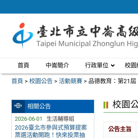
跳
至
主
要
內
容
區
首頁
中崙簡介
行政單位
校園
首頁
>
校園公告
>
活動競賽
>
品德教育：第21
校園
相關公告
2026-06-01
生活輔導組
2026臺北市參與式預算提案
公告主旨
票選活動開跑！快來投票抽