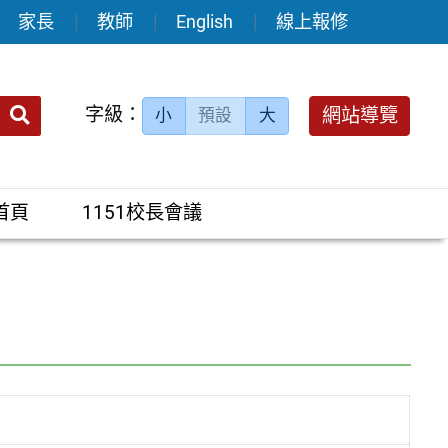
家長
教師
English
線上報修
送出
字級：
網站導覽
小
預設
大
搜
尋：
首頁
1151校長會議