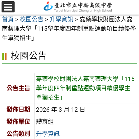
跳
至
選
首頁
>
校園公告
>
升學資訊
>
嘉藥學校財團法人嘉
單
主
南藥理大學「115學年度四年制重點運動項目績優學
要
生單獨招生」
內
容
校園公告
區
嘉藥學校財團法人嘉南藥理大學「115
公告主旨
學年度四年制重點運動項目績優學生
單獨招生」
發佈日期
2026 年 3 月 12 日
發佈單位
體育組
公告類別
升學資訊