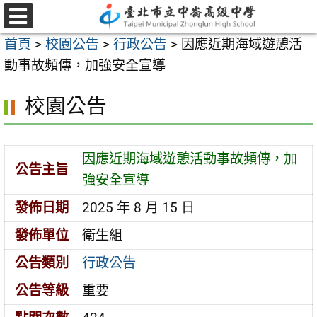
跳
至
選
首頁
>
校園公告
>
行政公告
>
因應近期海域遊憩活
單
主
動事故頻傳，加強安全宣導
要
內
校園公告
容
區
因應近期海域遊憩活動事故頻傳，加
公告主旨
強安全宣導
發佈日期
2025 年 8 月 15 日
發佈單位
衛生組
公告類別
行政公告
公告等級
重要