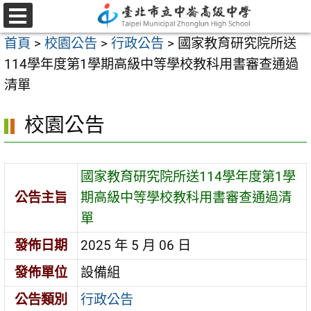
跳
至
選
首頁
>
校園公告
>
行政公告
>
國家教育研究院所送
單
主
114學年度第1學期高級中等學校教科用書審查通過
要
清單
內
容
校園公告
區
國家教育研究院所送114學年度第1學
公告主旨
期高級中等學校教科用書審查通過清
單
發佈日期
2025 年 5 月 06 日
發佈單位
設備組
公告類別
行政公告