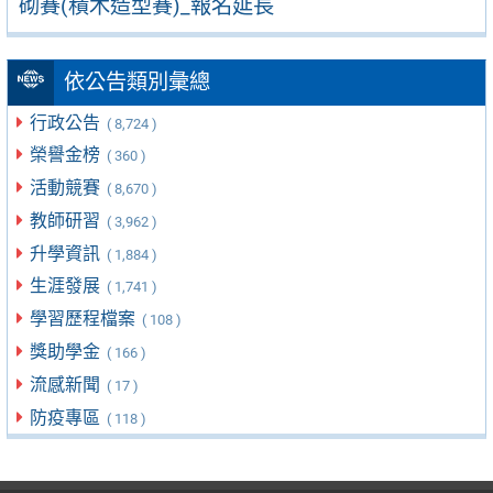
砌賽(積木造型賽)_報名延長
依公告類別彙總
行政公告
( 8,724 )
榮譽金榜
( 360 )
活動競賽
( 8,670 )
教師研習
( 3,962 )
升學資訊
( 1,884 )
生涯發展
( 1,741 )
學習歷程檔案
( 108 )
獎助學金
( 166 )
流感新聞
( 17 )
防疫專區
( 118 )