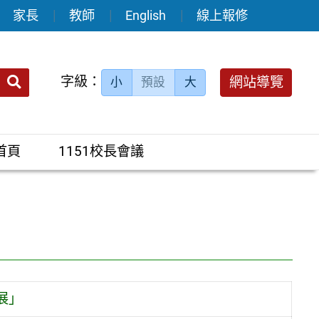
家長
教師
English
線上報修
送出
字級：
網站導覽
小
預設
大
搜
尋：
首頁
1151校長會議
展」