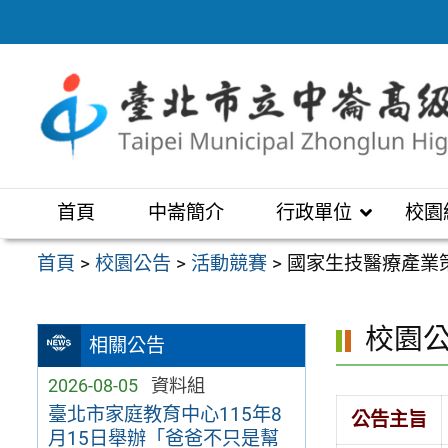
跳
至
主
要
內
容
區
首頁
中崙簡介
行政單位
校園
首頁
>
校園公告
>
活動競賽
>
國家生技醫療產業
校園
相關公告
2026-08-05
資料組
臺北市家庭教育中心115年8
公告主旨
月15日舉辦「爸爸不只是幫