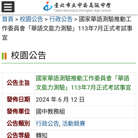
跳
至
選
首頁
>
校園公告
>
行政公告
>
國家華語測驗推動工
單
主
作委員會「華語文能力測驗」113年7月正式考試事
要
宜
內
容
校園公告
區
國家華語測驗推動工作委員會「華語
公告主旨
文能力測驗」113年7月正式考試事宜
發佈日期
2024 年 6 月 12 日
發佈單位
國中教務組
公告類別
行政公告
,
活動競賽
公告等級
轉知