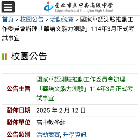
跳
至
選
首頁
>
校園公告
>
活動競賽
>
國家華語測驗推動工
單
主
作委員會辦理「華語文能力測驗」114年3月正式考
要
試事宜
內
容
校園公告
區
國家華語測驗推動工作委員會辦理
公告主旨
「華語文能力測驗」114年3月正式考
試事宜
發佈日期
2025 年 2 月 12 日
發佈單位
高中教學組
公告類別
活動競賽
,
升學資訊