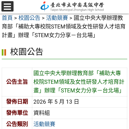
跳
至
選
首頁
>
校園公告
>
活動競賽
>
國立中央大學辦理教
單
主
育部「補助大專校院STEM領域及女性研發人才培育
要
計畫」辦理「STEM女力分享－台北場」
內
容
校園公告
區
國立中央大學辦理教育部「補助大專
公告主旨
校院STEM領域及女性研發人才培育計
畫」辦理「STEM女力分享－台北場」
發佈日期
2026 年 5 月 13 日
發佈單位
資料組
公告類別
活動競賽