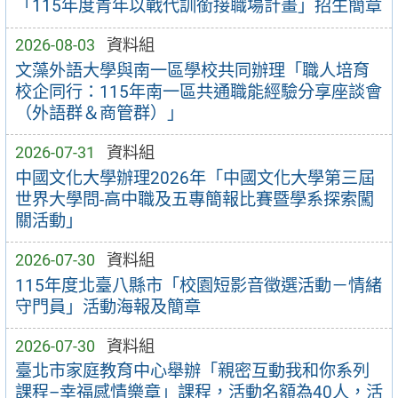
「115年度青年以戰代訓銜接職場計畫」招生簡章
2026-08-03
資料組
文藻外語大學與南一區學校共同辦理「職人培育
校企同行：115年南一區共通職能經驗分享座談會
（外語群＆商管群）」
2026-07-31
資料組
中國文化大學辦理2026年「中國文化大學第三屆
世界大學問-高中職及五專簡報比賽暨學系探索闖
關活動」
2026-07-30
資料組
115年度北臺八縣市「校園短影音徵選活動－情緒
守門員」活動海報及簡章
2026-07-30
資料組
臺北市家庭教育中心舉辦「親密互動我和你系列
課程–幸福感情樂章」課程，活動名額為40人，活