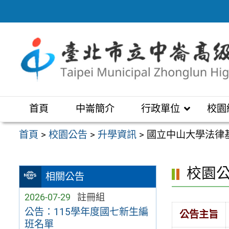
跳
至
主
要
內
容
區
首頁
中崙簡介
行政單位
校園
首頁
>
校園公告
>
升學資訊
>
國立中山大學法律
校園
相關公告
2026-07-29
註冊組
公告：115學年度國七新生編
公告主旨
班名單