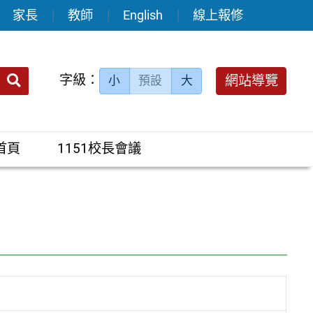
家長
教師
English
線上報修
送出
字級：
網站導覽
小
預設
大
搜
尋：
首頁
1151校長會議